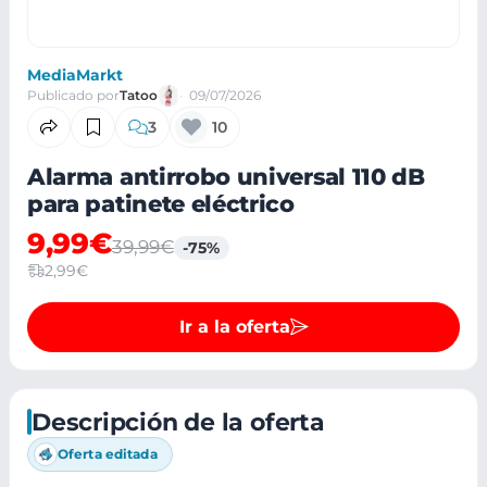
MediaMarkt
Publicado por
Tatoo
09/07/2026
3
10
Alarma antirrobo universal 110 dB
para patinete eléctrico
9,99€
39,99€
-75%
2,99€
Ir a la oferta
Descripción de la oferta
Oferta editada