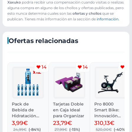
Xaxuko
podría recibir una compensación cuando visitas o realizas
alguna compra en alguno de los chollos y ofertas publicadas, pero
esto nunca determina cuales son las
ofertas y chollos
que se
publican. Tienes más información en la sección de
información
.
Ofertas relacionadas
14
14
11
Pack de
Tarjetas Doble
Pro 8000
Bebida de
en Caja Ideal
Smart Bike:
Hidratación
para Organizar
Innovación
MÁS+ BY
sobre dos
3,99€
23,79€
310,13€
MESSI 12 x 500
ruedas
24,99€
(-84%)
27,99€
(-15%)
520,00€
(-40%)