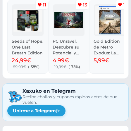
11
13
10
Seeds of Hope:
PC Unravel:
Gold Edition
One Last
Descubre su
de Metro
Breath Edition
Potencial y
Exodus: La
Rendimiento
Saga
24,99€
4,99€
5,99€
Completa
59,99€
(-58%)
19,99€
(-75%)
Xaxuko en Telegram
Recibe chollos y cupones rápidos antes de que
vuelen.
Unirme a Telegram