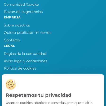
Comunidad Xaxuko
Buzón de sugerencias
EMPRESA
Sobre nosotros
Quiero publicitar mi tienda
Contacto
LEGAL
Reglas de la comunidad
Aviso legal y condiciones
Política de cookies
Política de privacidad
Preferencias de cookies
LLEVA XAXUKO CONTIGO
Respetamos tu privacidad
Chollos, misiones y recompensas desde
Usamos cookies técnicas necesarias para que el sitio
nuestra APP.