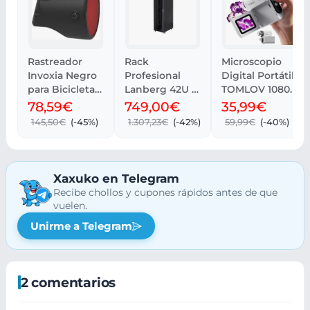
Rastreador
Rack
Microscopio
Invoxia Negro
Profesional
Digital Portátil
para Bicicletas
Lanberg 42U -
TOMLOV 1080P
GPS
800 kg,
con Pantalla
78,59€
749,00€
35,99€
Ventilación y
LCD 2
145,50€
(-45%)
1.307,23€
(-42%)
59,99€
(-40%)
Cristal
Xaxuko en Telegram
Recibe chollos y cupones rápidos antes de que
vuelen.
Unirme a Telegram
2 comentarios