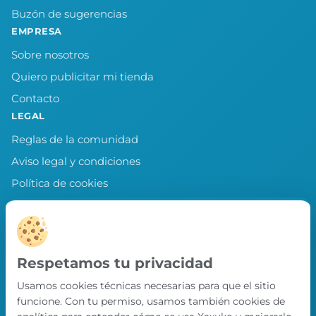
Buzón de sugerencias
EMPRESA
Sobre nosotros
Quiero publicitar mi tienda
Contacto
LEGAL
Reglas de la comunidad
Aviso legal y condiciones
Política de cookies
Política de privacidad
Preferencias de cookies
LLEVA XAXUKO CONTIGO
Respetamos tu privacidad
Chollos, misiones y recompensas desde
Usamos cookies técnicas necesarias para que el sitio
nuestra APP.
funcione. Con tu permiso, usamos también cookies de
PRÓXIMAMENTE EN