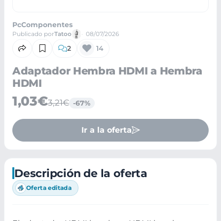
PcComponentes
Publicado por
Tatoo
08/07/2026
2
14
Adaptador Hembra HDMI a Hembra
HDMI
1,03€
3,21€
-67%
Ir a la oferta
Descripción de la oferta
Oferta editada