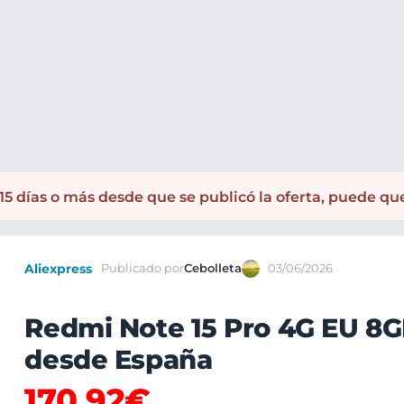
s
Teléfonos Xiaomi
Smartphones Redmi
Xiaomi Redmi Note 
5 días o más desde que se publicó la oferta, puede qu
Aliexpress
Publicado por
Cebolleta
03/06/2026
Redmi Note 15 Pro 4G EU 8
desde España
170,92€