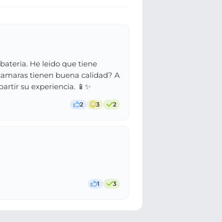
bateria. He leido que tiene
 camaras tienen buena calidad? A
artir su experiencia. 📱✨
2
3
2
1
3