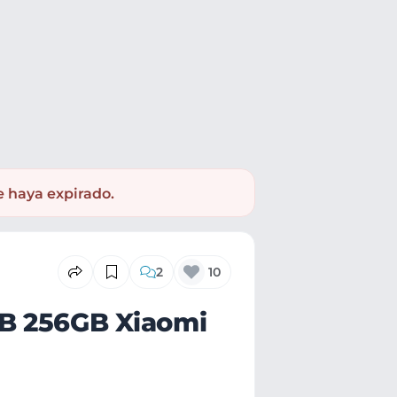
15 Pro
e haya expirado.
2
10
GB 256GB Xiaomi