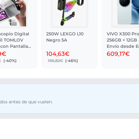
copio Digital
250W LEXGO L10
VIVO X300 Pro
til TOMLOV
Negro 5A
256GB + 12GB 
con Pantalla
Envío desde 
9€
104,63€
609,17€
€
(-40%)
196,82€
(-46%)
dos antes de que vuelen.