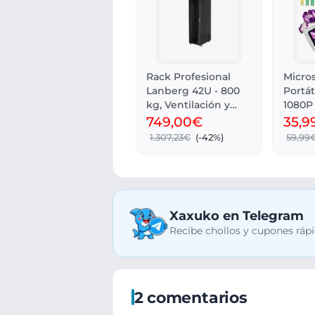
Rack Profesional
Micros
Lanberg 42U - 800
Portá
kg, Ventilación y
1080P 
Cristal
LCD 2
749,00€
35,9
1.307,23€
(-42%)
59,99
Xaxuko en Telegram
Recibe chollos y cupones rápi
2 comentarios