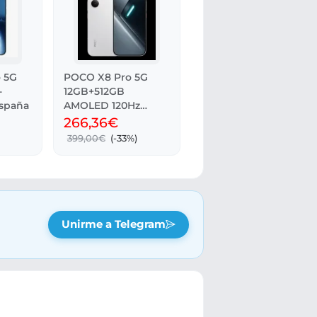
 5G
POCO X8 Pro 5G
-
12GB+512GB
España
AMOLED 120Hz
50MP IP68
266,36€
399,00€
(-33%)
Unirme a Telegram