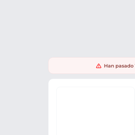
Ofertas
Populares
Nuevos
Explorar
Xaxuko
Electrónica
Telefonía Movil
Telefonos movile
Han pasado 1