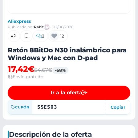
Aliexpress
Publicado por
Rabit
02/06/2026
2
12
Ratón 8BitDo N30 inalámbrico para
Windows y Mac con D-pad
17,42€
54,67€
-68%
Envío gratuito
Ir a la oferta
SSES03
Copiar
CUPÓN
Descripción de la oferta