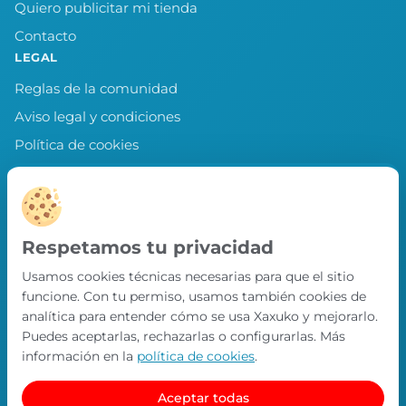
Quiero publicitar mi tienda
Contacto
LEGAL
Reglas de la comunidad
Aviso legal y condiciones
Política de cookies
Política de privacidad
Preferencias de cookies
LLEVA XAXUKO CONTIGO
Respetamos tu privacidad
Chollos, misiones y recompensas desde
Usamos cookies técnicas necesarias para que el sitio
nuestra APP.
funcione. Con tu permiso, usamos también cookies de
PRÓXIMAMENTE EN
analítica para entender cómo se usa Xaxuko y mejorarlo.
App Store
Puedes aceptarlas, rechazarlas o configurarlas. Más
información en la
política de cookies
.
Aceptar todas