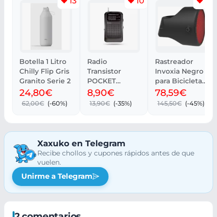
13
10
15
Botella 1 Litro
Radio
Rastreador
Chilly Flip Gris
Transistor
Invoxia Negro
Granito Serie 2
POCKET
para Bicicletas
Energy Sistem
GPS
24,80€
8,90€
78,59€
| Recogida
62,00€
(-60%)
13,90€
(-35%)
145,50€
(-45%)
gratis
Xaxuko en Telegram
Recibe chollos y cupones rápidos antes de que
vuelen.
Unirme a Telegram
2 comentarios