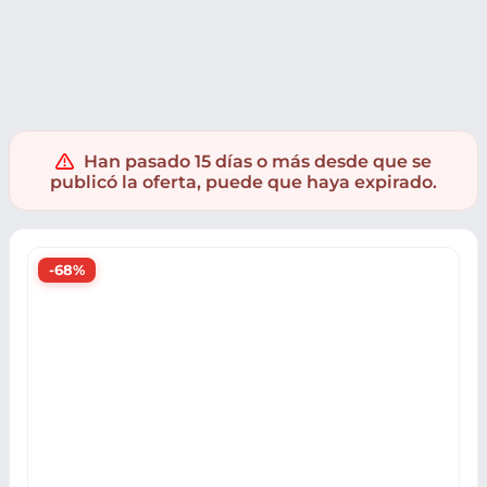
Electrónica
Informatica
Periféricos PC
Ratones PC
Ra
Han pasado 15 días o más desde que se
publicó la oferta, puede que haya expirado.
-68%