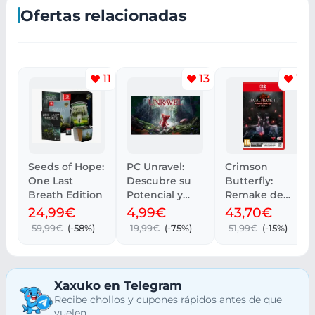
Ofertas relacionadas
11
13
10
Seeds of Hope:
PC Unravel:
Crimson
One Last
Descubre su
Butterfly:
Breath Edition
Potencial y
Remake de
Rendimiento
Fatal Frame II
24,99€
4,99€
43,70€
59,99€
(-58%)
19,99€
(-75%)
51,99€
(-15%)
Xaxuko en Telegram
Recibe chollos y cupones rápidos antes de que
vuelen.