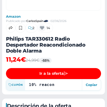
Amazon
Publicado por
CarlosSpain
02/06/2026
2
14
Philips TAR330612 Radio
Despertador Reacondicionado
Doble Alarma
11,24€
24,99€
-55%
Ir a la oferta
10% reacon
Copiar
CUPÓN
Descripción de la oferta