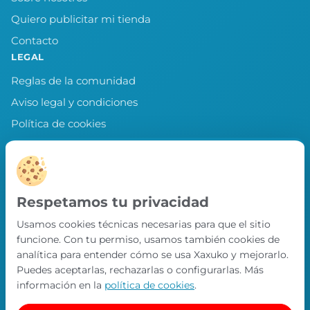
Quiero publicitar mi tienda
Contacto
LEGAL
Reglas de la comunidad
Aviso legal y condiciones
Política de cookies
Política de privacidad
Preferencias de cookies
LLEVA XAXUKO CONTIGO
Respetamos tu privacidad
Chollos, misiones y recompensas desde
Usamos cookies técnicas necesarias para que el sitio
nuestra APP.
funcione. Con tu permiso, usamos también cookies de
PRÓXIMAMENTE EN
analítica para entender cómo se usa Xaxuko y mejorarlo.
App Store
Puedes aceptarlas, rechazarlas o configurarlas. Más
información en la
política de cookies
.