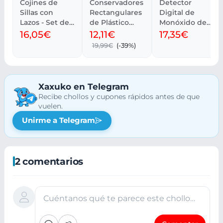
Cojines de
Conservadores
Detector
Sillas con
Rectangulares
Digital de
Lazos - Set de
de Plástico
Monóxido de
4, 40x40 cm
Herméticos
Carbono
16,05€
12,11€
17,35€
(Set 3)
FireAngel
19,99€
(-39%)
FA6812
Xaxuko en Telegram
Recibe chollos y cupones rápidos antes de que
vuelen.
Unirme a Telegram
2 comentarios
Cuéntanos qué te parece este chollo…