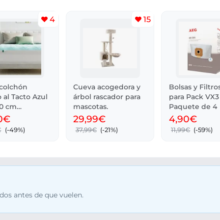
4
15
colchón
Cueva acogedora y
Bolsas y Filtr
 al Tacto Azul
árbol rascador para
para Pack VX3 
90 cm
mascotas.
Paquete de 4
irable
0€
29,99€
4,90€
€
(-49%)
37,99€
(-21%)
11,99€
(-59%)
dos antes de que vuelen.