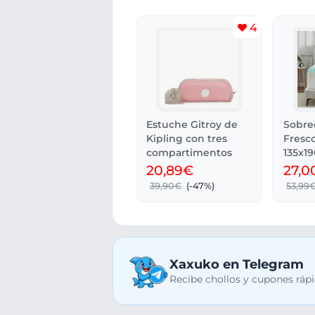
4
Estuche Gitroy de
Sobre
Kipling con tres
Fresco
compartimentos
135x1
Transp
20,89€
27,0
39,90€
(-47%)
53,99
Xaxuko en Telegram
Recibe chollos y cupones rápi