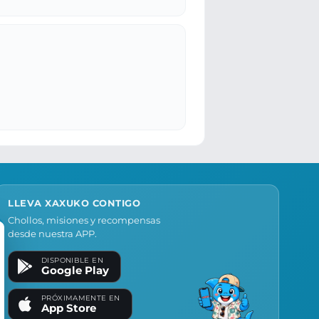
LLEVA XAXUKO CONTIGO
Chollos, misiones y recompensas
desde nuestra APP.
DISPONIBLE EN
Google Play
PRÓXIMAMENTE EN
App Store