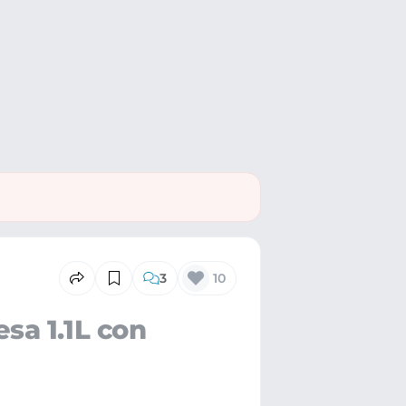
3
10
sa 1.1L con