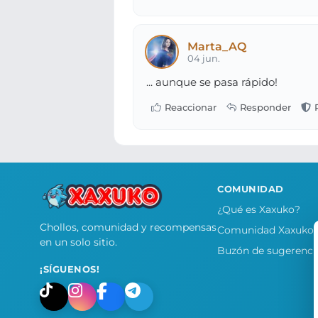
Marta_AQ
04 jun.
... aunque se pasa rápido!
COMUNIDAD
¿Qué es Xaxuko?
Chollos, comunidad y recompensas
Comunidad Xaxuko
en un solo sitio.
Buzón de sugerenci
¡SÍGUENOS!