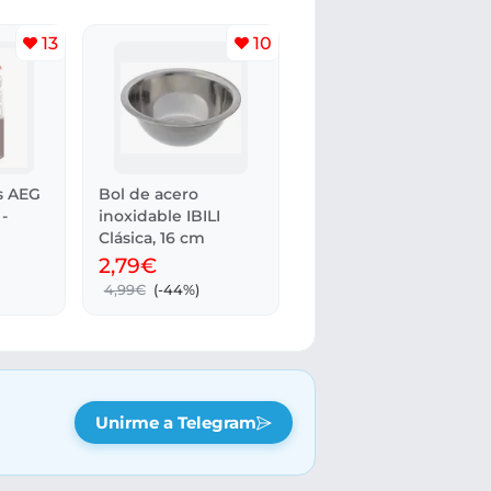
13
10
os AEG
Bol de acero
-
inoxidable IBILI
Clásica, 16 cm
2,79€
4,99€
(-44%)
Unirme a Telegram