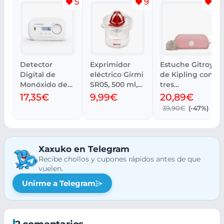
5
9
4
Detector
Exprimidor
Estuche Gitroy
Digital de
eléctrico Girmi
de Kipling con
Monóxido de
SR05, 500 ml,
tres
Carbono
fácil limpieza
compartiment
17,35€
9,99€
20,89€
FireAngel
os
39,90€
(-47%)
FA6812
Xaxuko en Telegram
Recibe chollos y cupones rápidos antes de que
vuelen.
Unirme a Telegram
2 comentarios