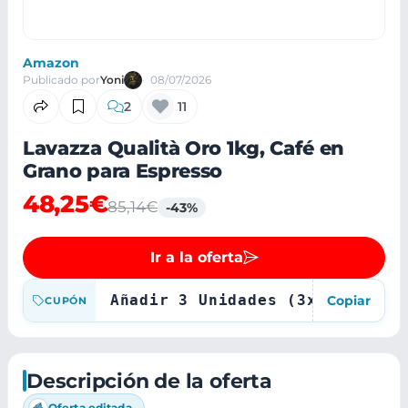
Amazon
Publicado por
Yoni
08/07/2026
2
11
Lavazza Qualità Oro 1kg, Café en
Grano para Espresso
48,25€
85,14€
-43%
Ir a la oferta
Añadir 3 Unidades (3x2) y CR
Copiar
CUPÓN
Descripción de la oferta
Oferta editada