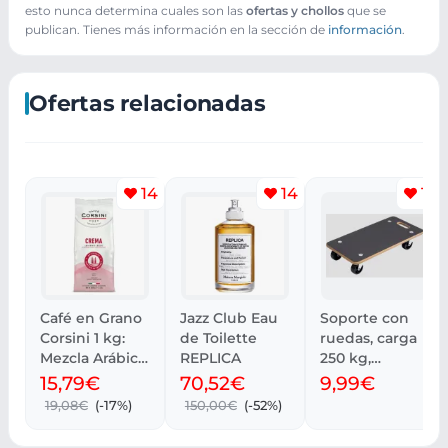
esto nunca determina cuales son las
ofertas y chollos
que se
publican. Tienes más información en la sección de
información
.
Ofertas relacionadas
14
14
14
Café en Grano
Jazz Club Eau
Soporte con
Corsini 1 kg:
de Toilette
ruedas, carga
Mezcla Arábica
REPLICA
250 kg,
y Robusta
disponible
15,79€
70,52€
9,99€
desde día 8.
19,08€
(-17%)
150,00€
(-52%)