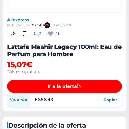
Aliexpress
Publicado por
Gamba
03/06/2026
2
11
Lattafa Maahir Legacy 100ml: Eau de
Parfum para Hombre
15,07€
Envío gratuito
Ir a la oferta
ESSS03
Copiar
CUPÓN
Descripción de la oferta