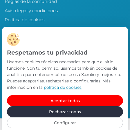
Reglas de la comunidad
Aviso legal y condiciones
Política de cookies
Política de privacidad
Preferencias de cookies
LLEVA XAXUKO CONTIGO
Respetamos tu privacidad
Chollos, misiones y recompensas desde
Usamos cookies técnicas necesarias para que el sitio
nuestra APP.
funcione. Con tu permiso, usamos también cookies de
PRÓXIMAMENTE EN
analítica para entender cómo se usa Xaxuko y mejorarlo.
App Store
Puedes aceptarlas, rechazarlas o configurarlas. Más
información en la
política de cookies
.
Aceptar todas
© Xaxuko 2026 · Todos los derechos reservados
Contacto
Política de privacidad
Política de cookies
Rechazar todas
Configurar