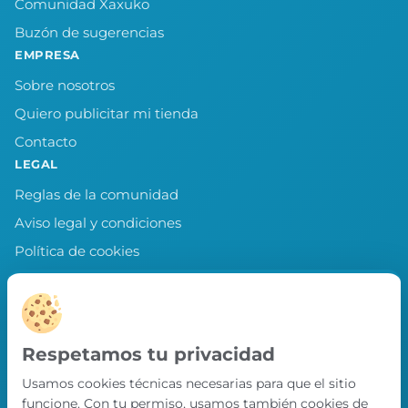
Comunidad Xaxuko
Buzón de sugerencias
EMPRESA
Sobre nosotros
Quiero publicitar mi tienda
Contacto
LEGAL
Reglas de la comunidad
Aviso legal y condiciones
Política de cookies
Política de privacidad
Preferencias de cookies
LLEVA XAXUKO CONTIGO
Respetamos tu privacidad
Chollos, misiones y recompensas desde
Usamos cookies técnicas necesarias para que el sitio
nuestra APP.
funcione. Con tu permiso, usamos también cookies de