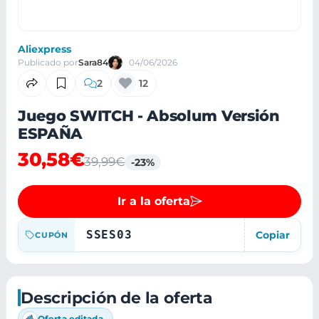
Aliexpress
Publicado por
Sara84
04/06/2026
2
12
Juego SWITCH - Absolum Versión
ESPAÑA
30,58€
39,99€
-23%
Ir a la oferta
SSES03
Copiar
CUPÓN
Descripción de la oferta
Oferta editada