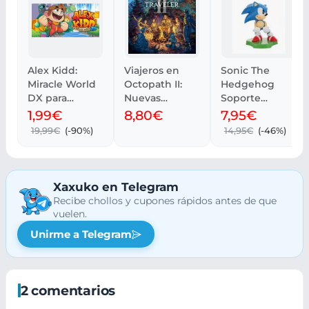
Alex Kidd:
Viajeros en
Sonic The
Miracle World
Octopath II:
Hedgehog
DX para
Nuevas
Soporte
Nintendo
Aventuras y
Holdem
1,99€
8,80€
7,95€
Switch
Desafíos
Sliding
19,99€
(-90%)
14,95€
(-46%)
Xaxuko en Telegram
Recibe chollos y cupones rápidos antes de que
vuelen.
Unirme a Telegram
2 comentarios