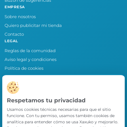
Buzón de sugerencias
EMPRESA
Sobre nosotros
Quiero publicitar mi tienda
Contacto
LEGAL
Reglas de la comunidad
Aviso legal y condiciones
Política de cookies
Política de privacidad
Preferencias de cookies
LLEVA XAXUKO CONTIGO
Respetamos tu privacidad
Chollos, misiones y recompensas desde
Usamos cookies técnicas necesarias para que el sitio
nuestra APP.
funcione. Con tu permiso, usamos también cookies de
PRÓXIMAMENTE EN
analítica para entender cómo se usa Xaxuko y mejorarlo.
App Store