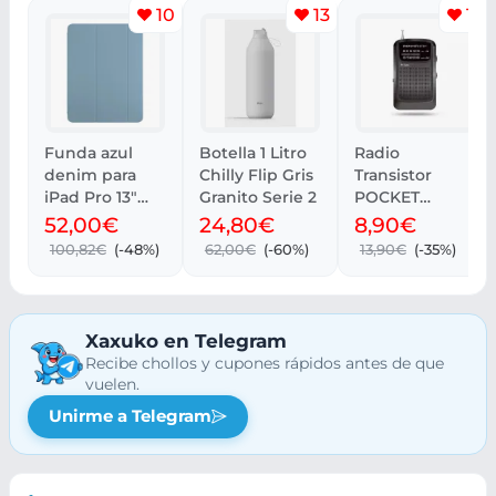
10
13
10
Funda azul
Botella 1 Litro
Radio
denim para
Chilly Flip Gris
Transistor
iPad Pro 13"
Granito Serie 2
POCKET
M4, Apple
Energy Sistem
52,00€
24,80€
8,90€
Smart Folio
| Recogida
100,82€
(-48%)
62,00€
(-60%)
13,90€
(-35%)
gratis
Xaxuko en Telegram
Recibe chollos y cupones rápidos antes de que
vuelen.
Unirme a Telegram