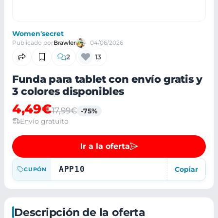
Women'secret
Publicado por
Brawler
04/06/2026
2
13
Funda para tablet con envío gratis y
3 colores disponibles
4,49€
17,99€
-75%
Envío gratuito
Ir a la oferta
APP10
Copiar
CUPÓN
Descripción de la oferta