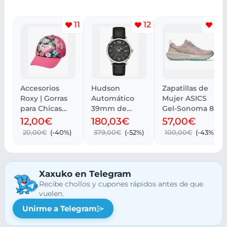
11
12
12
Accesorios
Hudson
Zapatillas de
Roxy | Gorras
Automático
Mujer ASICS
para Chicas
39mm de
Gel-Sonoma 8
ERLHA03175.
Bulova
12,00€
180,03€
57,00€
20,00€
(-40%)
379,00€
(-52%)
100,00€
(-43%)
Xaxuko en Telegram
Recibe chollos y cupones rápidos antes de que
vuelen.
Unirme a Telegram