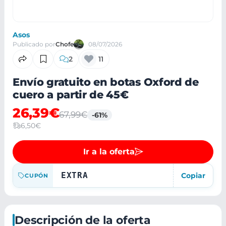
Asos
Publicado por
Chofe
08/07/2026
2
11
Envío gratuito en botas Oxford de
cuero a partir de 45€
26,39€
67,99€
-61%
6,50€
Ir a la oferta
EXTRA
Copiar
CUPÓN
Descripción de la oferta