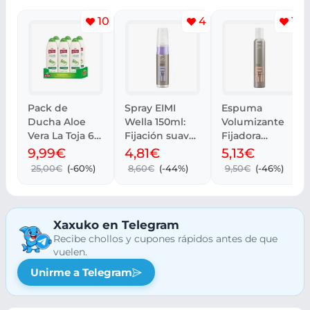
10
4
10
Pack de
Spray EIMI
Espuma
Ducha Aloe
Wella 150ml:
Volumizante
Vera La Toja 6 x
Fijación suave
Fijadora
600 ml Total
y brillo
Profesional
9,99€
4,81€
5,13€
3,60 L
térmico
EIMI de Wella
25,00€
(-60%)
8,60€
(-44%)
9,50€
(-46%)
Xaxuko en Telegram
Recibe chollos y cupones rápidos antes de que
vuelen.
Unirme a Telegram