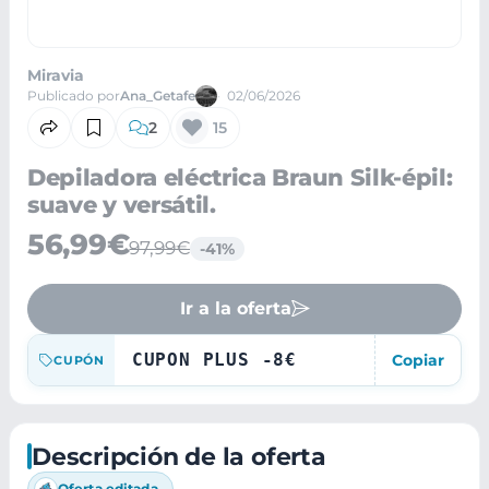
Miravia
Publicado por
Ana_Getafe
02/06/2026
2
15
Depiladora eléctrica Braun Silk-épil:
suave y versátil.
56,99€
97,99€
-41%
Ir a la oferta
CUPON PLUS -8€
Copiar
CUPÓN
Descripción de la oferta
Oferta editada