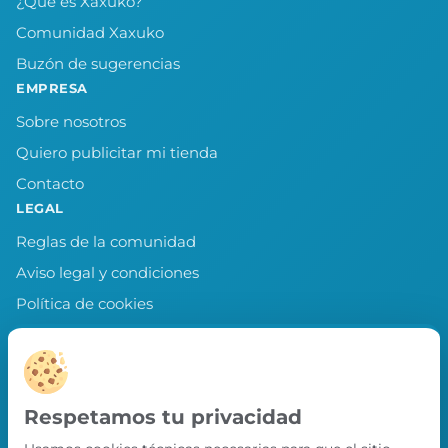
¿Qué es Xaxuko?
Comunidad Xaxuko
Buzón de sugerencias
EMPRESA
Sobre nosotros
Quiero publicitar mi tienda
Contacto
LEGAL
Reglas de la comunidad
Aviso legal y condiciones
Política de cookies
Política de privacidad
Preferencias de cookies
LLEVA XAXUKO CONTIGO
Respetamos tu privacidad
Chollos, misiones y recompensas desde