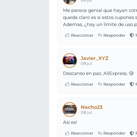
08 jul.
Me parece genial que hayan comp
queda claro es si estos cupones
Ademas, ¿hay un límite de uso p
Javier_XYZ
08 jul.
Descanso en paz, AliExpress. 🥲
Nacho23
08 jul.
Así es!