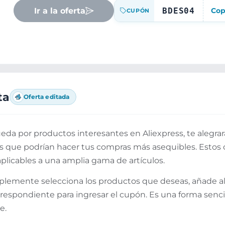
Ir a la oferta
BDES04
Cop
CUPÓN
ta
Oferta editada
da por productos interesantes en Aliexpress, te alegrará
 que podrían hacer tus compras más asequibles. Estos 
licables a una amplia gama de artículos.
plemente selecciona los productos que deseas, añade al ca
rrespondiente para ingresar el cupón. Es una forma senci
e.