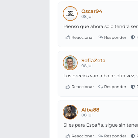
Oscar94
08 jul.
Pienso que ahora solo tendrá sen
SofiaZeta
08 jul.
Los precios van a bajar otra vez, s
Alba88
08 jul.
Si es para España, sigue sin tene