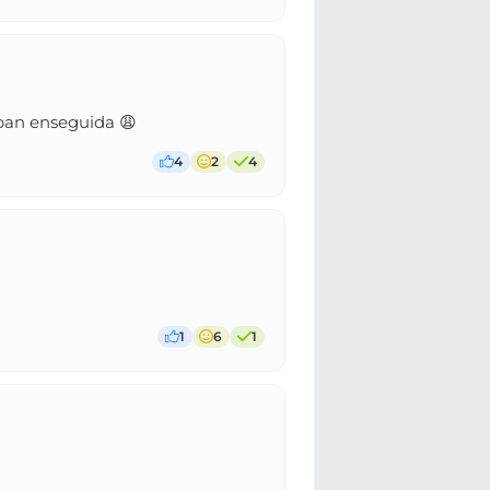
aban enseguida 😩
4
2
4
1
6
1