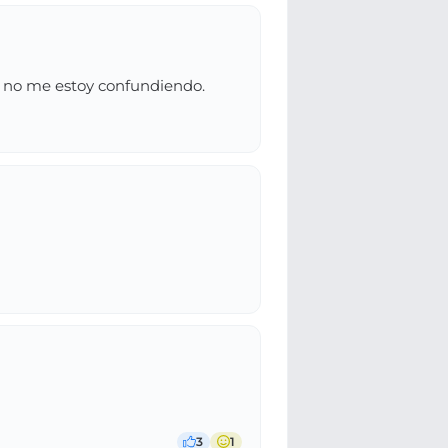
si no me estoy confundiendo.
3
1