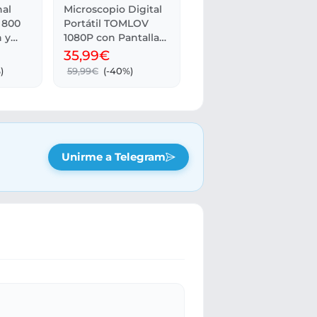
nal
Microscopio Digital
 800
Portátil TOMLOV
n y
1080P con Pantalla
LCD 2
35,99€
)
59,99€
(-40%)
Unirme a Telegram