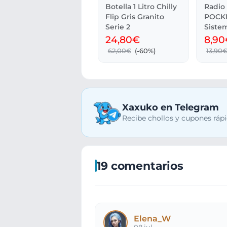
Botella 1 Litro Chilly
Radio 
Flip Gris Granito
POCKE
Serie 2
Siste
gratis
24,80€
8,90
62,00€
(-60%)
13,90
Xaxuko en Telegram
Recibe chollos y cupones rápi
19 comentarios
Elena_W