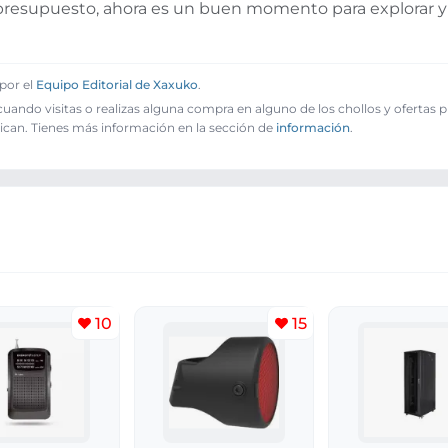
u presupuesto, ahora es un buen momento para explorar 
por el
Equipo Editorial de Xaxuko
.
ando visitas o realizas alguna compra en alguno de los chollos y ofertas 
ican. Tienes más información en la sección de
información
.
10
15