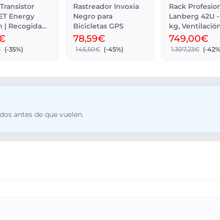
Transistor
Rastreador Invoxia
Rack Profesio
T Energy
Negro para
Lanberg 42U -
m | Recogida
Bicicletas GPS
kg, Ventilació
Cristal
€
78,59€
749,00€
€
(-35%)
145,50€
(-45%)
1.307,23€
(-42%
dos antes de que vuelen.