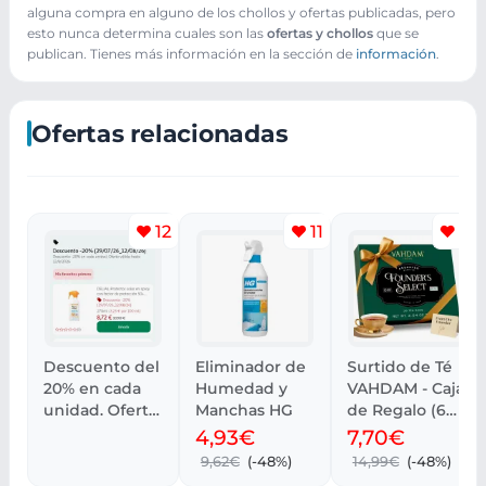
alguna compra en alguno de los chollos y ofertas publicadas, pero
esto nunca determina cuales son las
ofertas y chollos
que se
publican. Tienes más información en la sección de
información
.
Ofertas relacionadas
12
11
12
Descuento del
Eliminador de
Surtido de Té
20% en cada
Humedad y
VAHDAM - Caja
unidad. Oferta
Manchas HG
de Regalo (6
válida.
Sabores, 36
4,93€
7,70€
Bolsas)
9,62€
(-48%)
14,99€
(-48%)