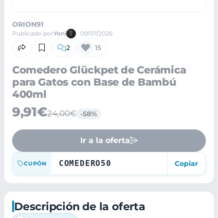
ORION91
Publicado por
Yoni
09/07/2026
2
15
Comedero Glückpet de Cerámica
para Gatos con Base de Bambú
400ml
9,91€
24,00€
-58%
Ir a la oferta
COMEDERO50
Copiar
CUPÓN
Descripción de la oferta