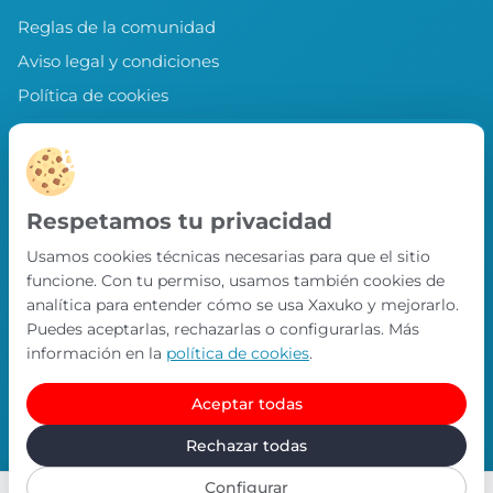
Reglas de la comunidad
Aviso legal y condiciones
Política de cookies
Política de privacidad
Preferencias de cookies
LLEVA XAXUKO CONTIGO
Respetamos tu privacidad
Chollos, misiones y recompensas desde
Usamos cookies técnicas necesarias para que el sitio
nuestra APP.
funcione. Con tu permiso, usamos también cookies de
PRÓXIMAMENTE EN
analítica para entender cómo se usa Xaxuko y mejorarlo.
App Store
Puedes aceptarlas, rechazarlas o configurarlas. Más
información en la
política de cookies
.
Aceptar todas
© Xaxuko 2026 · Todos los derechos reservados
Contacto
Política de privacidad
Política de cookies
Rechazar todas
Configurar