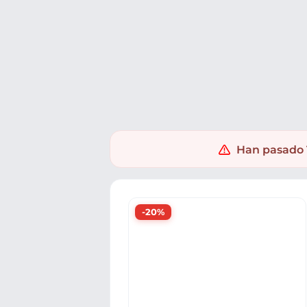
Ofertas
Populares
Nuevos
Explorar
Xaxuko
Muebles y hogar
Electrodomésticos
Tratami
Han pasado 1
-20%