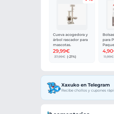
Cueva acogedora y
Bolsas
árbol rascador para
para P
mascotas.
Paque
29,99€
4,9
37,99€
(-21%)
11,99€
Xaxuko en Telegram
Recibe chollos y cupones rápi