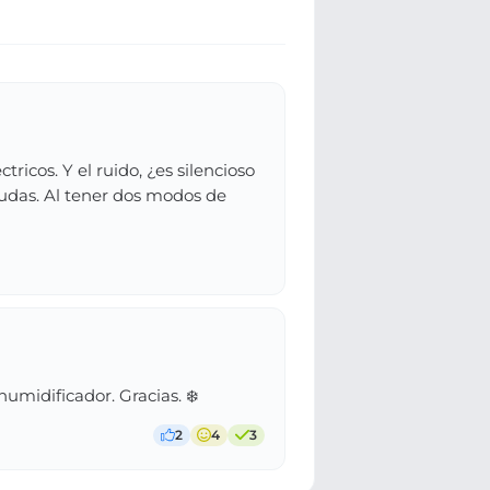
ricos. Y el ruido, ¿es silencioso
udas. Al tener dos modos de
umidificador. Gracias. ❄️
2
4
3