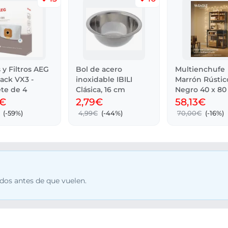
 y Filtros AEG
Bol de acero
Multienchufe
ack VX3 -
inoxidable IBILI
Marrón Rústic
te de 4
Clásica, 16 cm
Negro 40 x 80
180,4 cm
0€
2,79€
58,13€
(-59%)
4,99€
(-44%)
70,00€
(-16%)
dos antes de que vuelen.