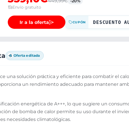
449,99€
-20%
Envío gratuito
Ir a la oferta
DESCUENTO A
CUPÓN
ta
Oferta editada
ece una solución práctica y eficiente para combatir el cal
proporciona un rendimiento adecuado para mantener amb
ificación energética de A+++, lo que sugiere un consum
ción de bomba de calor permite su uso durante el invier
tes necesidades climatológicas.