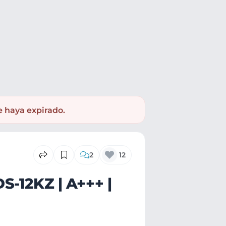
e haya expirado.
2
12
S-12KZ | A+++ |