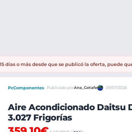
ento aire
Aire acondicionado
5 días o más desde que se publicó la oferta, puede qu
PcComponentes
Publicado por
Ana_Getafe
09/07/2026
Aire Acondicionado Daitsu D
3.027 Frigorías
359,10€