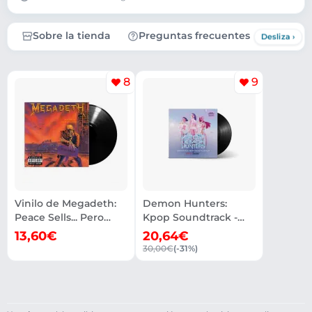
Sobre la tienda
Preguntas frecuentes
8
9
Vinilo de Megadeth:
Demon Hunters:
Peace Sells... Pero
Kpop Soundtrack -
¿Quién Compra?
Vinilo de Netflix
13,60€
20,64€
30,00€
(-31%)