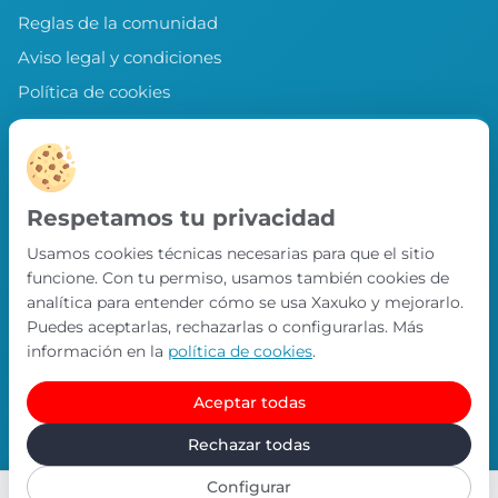
Reglas de la comunidad
Aviso legal y condiciones
Política de cookies
Política de privacidad
Preferencias de cookies
LLEVA XAXUKO CONTIGO
Respetamos tu privacidad
Chollos, misiones y recompensas desde
Usamos cookies técnicas necesarias para que el sitio
nuestra APP.
funcione. Con tu permiso, usamos también cookies de
PRÓXIMAMENTE EN
analítica para entender cómo se usa Xaxuko y mejorarlo.
App Store
Puedes aceptarlas, rechazarlas o configurarlas. Más
información en la
política de cookies
.
Aceptar todas
© Xaxuko 2026 · Todos los derechos reservados
Contacto
Política de privacidad
Política de cookies
Rechazar todas
Configurar