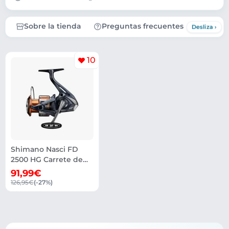
Sobre la tienda
Preguntas frecuentes
10
Shimano Nasci FD
2500 HG Carrete de
Pesca Spinning
91,99€
126,95€
(-27%)