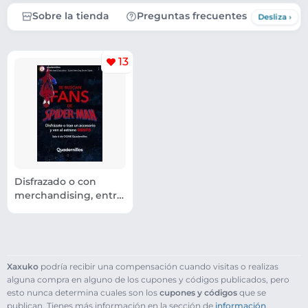
Sobre la tienda
Preguntas frecuentes
13
Disfrazado o con
merchandising, entra
gratis a Spider-man
Xaxuko
podría recibir una compensación cuando visitas o realizas
alguna compra en alguno de los cupones y códigos publicados, pero
esto nunca determina cuales son los
cupones y códigos
que se
publican. Tienes más información en la sección de
información
.