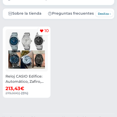
Sobre la tienda
Preguntas frecuentes
10
Reloj CASIO Edifice:
Automático, Zafiro,
10ATM, 38mm
213,43€
279,00€
(-23%)