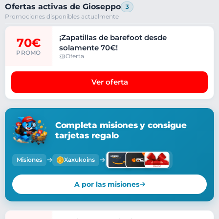
Ofertas activas de Gioseppo
3
Promociones disponibles actualmente
¡Zapatillas de barefoot desde
70€
solamente 70€!
PROMO
Oferta
Ver oferta
Completa misiones y consigue
tarjetas regalo
Misiones
Xaxukoins
A por las misiones