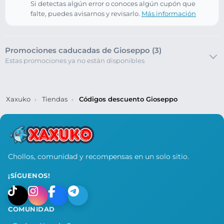
Si detectas algún error o conoces algún cupón que
falte, puedes avisarnos y revisarlo.
Más información
Promociones caducadas de Gioseppo (3)
Estas promociones ya no están disponibles
Xaxuko
Tiendas
Códigos descuento Gioseppo
Chollos, comunidad y recompensas en un solo sitio.
¡SÍGUENOS!
COMUNIDAD