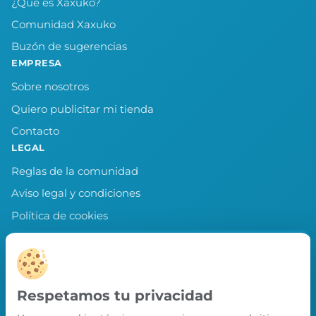
¿Qué es Xaxuko?
Comunidad Xaxuko
Buzón de sugerencias
EMPRESA
Sobre nosotros
Quiero publicitar mi tienda
Contacto
LEGAL
Reglas de la comunidad
Aviso legal y condiciones
Política de cookies
Política de privacidad
Preferencias de cookies
LLEVA XAXUKO CONTIGO
Respetamos tu privacidad
Chollos, misiones y recompensas desde