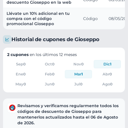
descuento Gioseppo en la web
Llévate un 10% adicional en tu
compra con el código
Código
08/05/20
promocional Gioseppo
Historial de cupones de Gioseppo
2 cupones
en los últimos 12 meses
Sep
0
Oct
0
Nov
0
Dic
1
Ene
0
Feb
0
Mar
1
Abr
0
May
0
Jun
0
Jul
0
Ago
0
Revisamos y verificamos regularmente todos los
códigos de descuento de Gioseppo para
mantenerlos actualizados hasta el 06 de Agosto
de 2026.