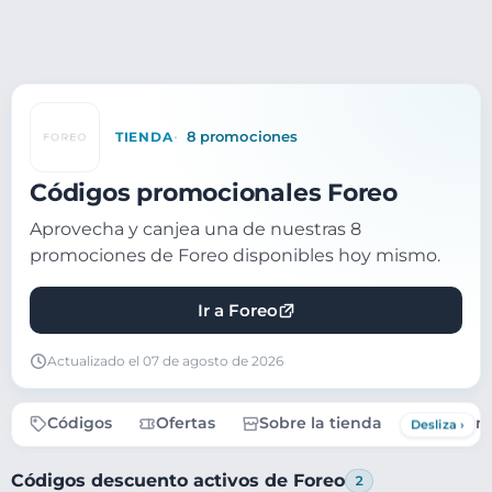
TIENDA
8 promociones
Códigos promocionales Foreo
Aprovecha y canjea una de nuestras 8
promociones de Foreo disponibles hoy mismo.
Ir a Foreo
Actualizado el 07 de agosto de 2026
Códigos
Ofertas
Sobre la tienda
Pregunt
Códigos descuento activos de Foreo
2