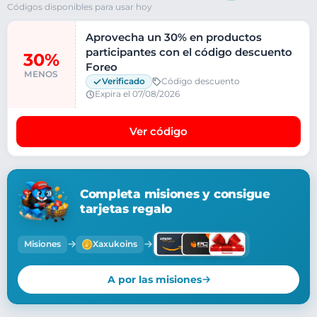
Códigos disponibles para usar hoy
Aprovecha un 30% en productos
participantes con el código descuento
30%
Foreo
MENOS
Verificado
Código descuento
Expira el 07/08/2026
Ver código
Completa misiones y consigue
tarjetas regalo
Misiones
Xaxukoins
A por las misiones