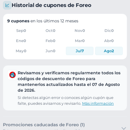
Historial de cupones de Foreo
9 cupones
en los últimos 12 meses
Sep
0
Oct
0
Nov
0
Dic
0
Ene
0
Feb
0
Mar
0
Abr
0
May
0
Jun
0
Jul
7
Ago
2
Revisamos y verificamos regularmente todos los
códigos de descuento de Foreo para
mantenerlos actualizados hasta el 07 de Agosto
de 2026.
Si detectas algún error o conoces algún cupón que
falte, puedes avisarnos y revisarlo.
Más información
Promociones caducadas de Foreo (1)