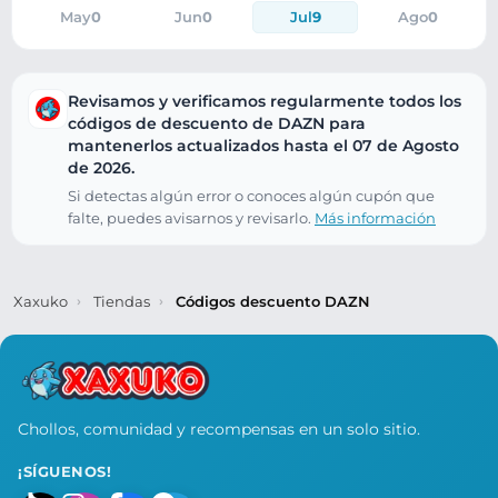
May
0
Jun
0
Jul
9
Ago
0
Revisamos y verificamos regularmente todos los
códigos de descuento de DAZN para
mantenerlos actualizados hasta el 07 de Agosto
de 2026.
Si detectas algún error o conoces algún cupón que
falte, puedes avisarnos y revisarlo.
Más información
Xaxuko
Tiendas
Códigos descuento DAZN
Chollos, comunidad y recompensas en un solo sitio.
¡SÍGUENOS!