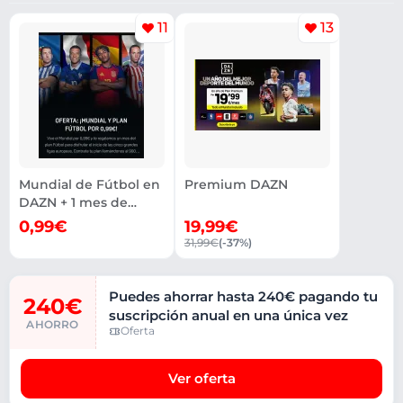
11
13
Mundial de Fútbol en
Premium DAZN
DAZN + 1 mes de
paquete fútbol
0,99€
19,99€
31,99€
(-37%)
Puedes ahorrar hasta 240€ pagando tu
240€
suscripción anual en una única vez
AHORRO
Oferta
Ver oferta