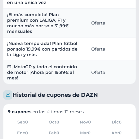
en una única vez
¡El más completo! Plan
premium con LALIGA, F1 y
Oferta
mucho más por solo 31,99€
mensuales
¡Nueva temporada! Plan fútbol
por solo 19,99€ con partidos de
Oferta
la Liga y más
F1, MotoGP y todo el contenido
de motor ¡Ahora por 19,99€ al
Oferta
mes!
Historial de cupones de DAZN
9 cupones
en los últimos 12 meses
Sep
0
Oct
0
Nov
0
Dic
0
Ene
0
Feb
0
Mar
0
Abr
0