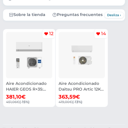
Sobre la tienda
Preguntas frecuentes
12
14
Aire Acondicionado
Aire Acondicionado
HAIER GEOS R+35:
Daitsu PRO Artic 12K
Ahorra 70 euros
DS-12KZ-2
381,10€
363,59€
451,06€
(-15%)
419,00€
(-13%)